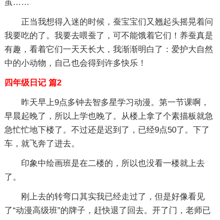
茧……
正当我想得入迷的时候，蚕宝宝们又翘起头摇晃着问
我要吃的了。我要去喂蚕了，可不能饿着它们！养蚕真是
有趣，看着它们一天天长大，我渐渐明白了：爱护大自然
中的小动物，自己也会得到许多快乐！
四年级日记 篇2
昨天早上9点多钟去智多星学习动漫。第一节课啊，
早晨起晚了，所以上学也晚了。从楼上拿了个素描板就急
急忙忙地下楼了。不过还是迟到了，已经9点50了。下了
车，就飞奔了进去。
印象中绘画班是在二楼的，所以也没看一楼就上去
了。
刚上去的转弯口其实我已经走过了，但是好像看见
了“动漫高级班”的牌子，赶快退了回去。开了门，老师已