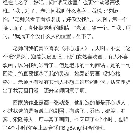
经在点名了，好吧，问!“请问这里什么班?”“动漫高级
班。”哦，对了。老师问我叫什么名字，我说：“刘欣
怡。”老师又看了看点名册，好像没找到。天啊，第一个
唉，服了，真怀疑老师的眼睛。“老师，第一个。”“哦，呵
呵。”我找了个没什么人的位置，坐下了。
老师问我们喜不喜欢《开心超人》，天啊，不会画这
个吧?果然，迎着头皮画吧，他们竟然喜欢画，有人不喜
欢画，以为找到知音了。但是老师的一句问话，她的一句
回话，简直要扼杀了我的灵魂。她竟然要画《甜心格
格》。老师问有没有其他人不想画这些的时候，我立即提
出了我要画日漫。还好老师同意了啊。
回家的作业是画一张动漫。他们选的都是开心超人，
不过我选的是海贼王的剧照，有路飞，乔巴，娜美，罗
宾，索隆等人，可丰富了画面。今天画了4个小时，也听
了4个小时的“至上励合”和“BigBang”组合的歌。