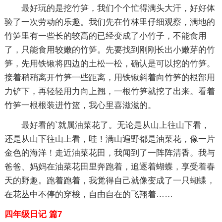
最好玩的是挖竹笋，我们个个忙得满头大汗，好好体
验了一次劳动的乐趣。我们先在竹林里仔细观察，满地的
竹笋里有一些长的较高的已经变成了小竹子，不能食用
了，只能食用较嫩的竹笋。先要找到刚刚长出小嫩芽的竹
笋，先用铁锹将四边的土松一松，确认是可以挖的竹笋。
接着稍稍离开竹笋一些距离，用铁锹斜着向竹笋的根部用
力铲下，再轻轻用力向上翘，一根竹笋就挖了出来。看着
竹笋一根根装进竹篮，我心里喜滋滋的。
最好看的`就属油菜花了。无论是从山上往山下看，
还是从山下往山上看，哇！满山遍野都是油菜花，像一片
金色的海洋！走近油菜花田，我闻到了一阵阵清香。我与
爸爸、妈妈在油菜花田里奔跑着，追逐着蝴蝶，享受着春
天的野趣。跑着跑着，我觉得自己就像变成了一只蝴蝶，
在花丛中不停的穿梭，自由自在的飞翔着……
四年级日记 篇7