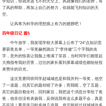
学知识，你就永远飞不到天空上。风就像我们的老师，有
了风的帮助，再加上自己的努力，你就能飞到知识的天
空。
让风筝为科学的理想插上有力的翅膀吧！
四年级日记 篇5
中午放学，我发现学校大屏幕上公布了“24”点知识竞
赛获奖名单，一等奖赫然跳出了“李传健”三个字我的名
字，意外的惊喜让我脸上堆满了笑容，当时同学们都竖起
大拇指夸我好厉害，过往的家长看到屏幕成绩也都纷纷投
来赞许的目光。
这次竞赛同班同学赵城城也是和我并列一等奖，他空
了一道题，但其它的题却错了许多；而我呢，空了五题，
其它的题目都全对。回到家后，我把这个消息分享给了爸
爸，他非但没有表扬我，反倒说我有这么多题不会，真是
不应该！要是学习时多做几道题，肯定能超过赵城城许多