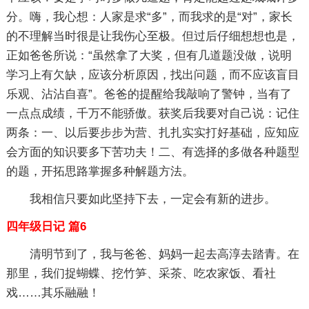
分。嗨，我心想：人家是求“多”，而我求的是“对”，家长
的不理解当时很是让我伤心至极。但过后仔细想想也是，
正如爸爸所说：“虽然拿了大奖，但有几道题没做，说明
学习上有欠缺，应该分析原因，找出问题，而不应该盲目
乐观、沾沾自喜”。爸爸的提醒给我敲响了警钟，当有了
一点点成绩，千万不能骄傲。获奖后我要对自己说：记住
两条：一、以后要步步为营、扎扎实实打好基础，应知应
会方面的知识要多下苦功夫！二、有选择的多做各种题型
的题，开拓思路掌握多种解题方法。
我相信只要如此坚持下去，一定会有新的进步。
四年级日记 篇6
清明节到了，我与爸爸、妈妈一起去高淳去踏青。在
那里，我们捉蝴蝶、挖竹笋、采茶、吃农家饭、看社
戏……其乐融融！