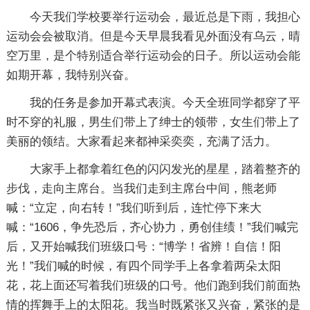
今天我们学校要举行运动会，最近总是下雨，我担心
运动会会被取消。但是今天早晨我看见外面没有乌云，晴
空万里，是个特别适合举行运动会的日子。所以运动会能
如期开幕，我特别兴奋。
我的任务是参加开幕式表演。今天全班同学都穿了平
时不穿的礼服，男生们带上了绅士的领带，女生们带上了
美丽的领结。大家看起来都神采奕奕，充满了活力。
大家手上都拿着红色的闪闪发光的星星，踏着整齐的
步伐，走向主席台。当我们走到主席台中间，熊老师
喊：“立定，向右转！”我们听到后，连忙停下来大
喊：“1606，争先恐后，齐心协力，勇创佳绩！”我们喊完
后，又开始喊我们班级口号：“博学！省辨！自信！阳
光！”我们喊的时候，有四个同学手上各拿着两朵太阳
花，花上面还写着我们班级的口号。他们跑到我们前面热
情的挥舞手上的太阳花。我当时既紧张又兴奋，紧张的是