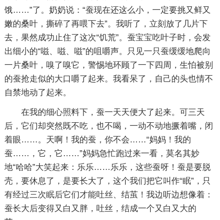
饿……”了。奶奶说：“蚕现在还这么小，一定要挑又鲜又
嫩的桑叶，撕碎了再喂下去”。我听了，立刻放了几片下
去，果然成功止住了这次“饥荒”。蚕宝宝吃叶子时，会发
出细小的“嗞、嗞、嗞”的咀嚼声。只见一只蚕缓缓地爬向
一片桑叶，嗅了嗅它，警惕地环顾了一下四周，生怕被别
的蚕抢走似的大口嚼了起来。我看呆了，自己的头也情不
自禁地动了起来。
在我的细心照料下，蚕一天天便大了起来。可三天
后，它们却突然既不吃，也不喝，一动不动地撅着嘴，闭
着眼……。天啊！我的蚕，你不会……“妈妈！我的
蚕……，它，它……”妈妈急忙跑过来一看，莫名其妙
地“哈哈”大笑起来：乐乐……乐乐，这些蚕呀！蚕是要脱
壳，要休息了，是要长大了，这个我们把它叫作“眠”，只
有经过三次眠后它们才能吐丝、结茧！我边听边想像着：
蚕长大后变得又白又胖，吐丝，结成一个又白又大的