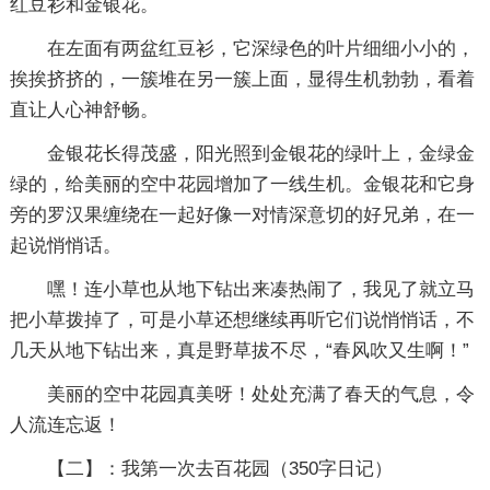
红豆衫和金银花。
在左面有两盆红豆衫，它深绿色的叶片细细小小的，
挨挨挤挤的，一簇堆在另一簇上面，显得生机勃勃，看着
直让人心神舒畅。
金银花长得茂盛，阳光照到金银花的绿叶上，金绿金
绿的，给美丽的空中花园增加了一线生机。金银花和它身
旁的罗汉果缠绕在一起好像一对情深意切的好兄弟，在一
起说悄悄话。
嘿！连小草也从地下钻出来凑热闹了，我见了就立马
把小草拨掉了，可是小草还想继续再听它们说悄悄话，不
几天从地下钻出来，真是野草拔不尽，“春风吹又生啊！”
美丽的空中花园真美呀！处处充满了春天的气息，令
人流连忘返！
【二】：我第一次去百花园
（350字日记）