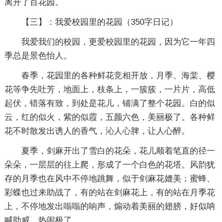
离开了百花园。
【三】：我爱校园里的花园
（350字日记）
我爱我们的校园，更爱校园里的花园，因为它一年四
季总是景色怡人。
春季，花园里的各种鲜花竞相开放，月季、海棠、樱
花等争先吐芳，地面上，枝条上，一簇簇，一片片，高低
起伏，错落有致，到处是花儿，铺满了整个花园。白的似
云，红的似火，紫的似霞，五颜六色，美丽极了。各种鲜
花不时散发出诱人的香气，沁人心脾，让人心醉。
夏季，剑麻开出了雪白的花朵，花儿顺着笔直的径一
朵朵，一层层的往上爬，形成了一个白色的花塔。风韵犹
存的月季也在风中不停地跳舞，似于剑麻花媲美；蜜蜂、
彩蝶也过来助战了，有的站在剑麻花上，有的站在月季花
上，不停地发出嗡嗡的响声，煽动着美丽的翅膀，好似呐
喊助威，热闹极了。