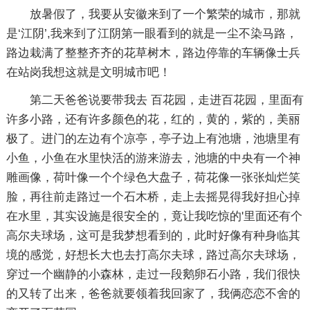
放暑假了，我要从安徽来到了一个繁荣的城市，那就
是‘江阴’,我来到了江阴第一眼看到的就是一尘不染马路，
路边栽满了整整齐齐的花草树木，路边停靠的车辆像士兵
在站岗我想这就是文明城市吧！
第二天爸爸说要带我去 百花园，走进百花园，里面有
许多小路，还有许多颜色的花，红的，黄的，紫的，美丽
极了。进门的左边有个凉亭，亭子边上有池塘，池塘里有
小鱼，小鱼在水里快活的游来游去，池塘的中央有一个神
雕画像，荷叶像一个个绿色大盘子，荷花像一张张灿烂笑
脸，再往前走路过一个石木桥，走上去摇晃得我好担心掉
在水里，其实设施是很安全的，竟让我吃惊的'里面还有个
高尔夫球场，这可是我梦想看到的，此时好像有种身临其
境的感觉，好想长大也去打高尔夫球，路过高尔夫球场，
穿过一个幽静的小森林，走过一段鹅卵石小路，我们很快
的又转了出来，爸爸就要领着我回家了，我俩恋恋不舍的