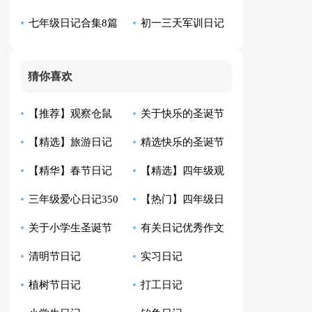
七年级日记合集8篇
初一三天军训日记
猜你喜欢
【推荐】观察仓鼠
关于快乐的圣诞节
【精选】旅游日记
精选快乐的圣诞节
日记作文4篇
日记汇编八篇
【精华】春节日记
【精选】四年级观
锦集9篇
日记4篇
三年级爱心日记350
【热门】四年级日
汇总6篇
察日记模板汇编9篇
关于小学生圣诞节
有关日记优秀作文
字
记模板汇总5篇
清明节日记
实习日记
日记汇编五篇
300字合集10篇
植树节日记
打工日记