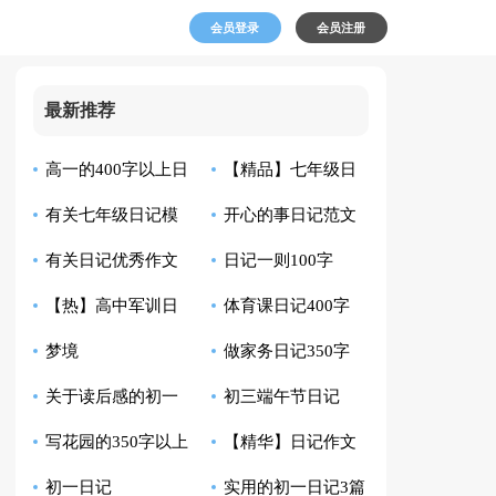
会员登录
会员注册
最新推荐
高一的400字以上日
【精品】七年级日
有关七年级日记模
开心的事日记范文
记
记3篇
有关日记优秀作文
日记一则100字
板五篇
锦集五篇
【热】高中军训日
体育课日记400字
300字合集10篇
梦境
做家务日记350字
记
关于读后感的初一
初三端午节日记
（通用4篇）
写花园的350字以上
【精华】日记作文
日记300字
初一日记
实用的初一日记3篇
日记
400字锦集五篇