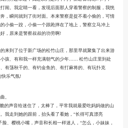
逐打闹。我定睛一看，发现后面那人穿着警察的制服，我恍
狂奔，瞬间就到了街对面。本来警察是捉不着小偷的，可情
死的小偷一跤，小偷一个踉跄摔在了地上，警察立马冲上
好，原来是警察叔叔的功劳啊!
兴的来到了位于新广场的松竹山庄，那里早就聚集了出来游
小孩、有和我一样充满朝气的少年…… 松竹山庄里到处
的、有荡秋千的、有钓金鱼的、有打麻将的、有玩扑克
快乐气氛!
小曲。
甜脆的声音给迷住了，太棒了，平常我就最爱吃妈妈做的山
。我走到她的跟前，抬头看了看她，“长得可真漂亮
子脸、樱桃小嘴，声音和长相一样迷人，“怎么，小妹妹，