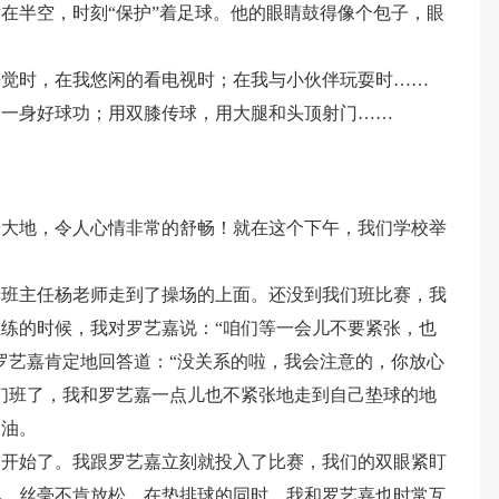
在半空，时刻“保护”着足球。他的眼睛鼓得像个包子，眼
睡觉时，在我悠闲的看电视时；在我与小伙伴玩耍时……
了一身好球功；用双膝传球，用大腿和头顶射门……
着大地，令人心情非常的舒畅！就在这个下午，我们学校举
着班主任杨老师走到了操场的上面。还没到我们班比赛，我
练的时候，我对罗艺嘉说：“咱们等一会儿不要紧张，也
罗艺嘉肯定地回答道：“没关系的啦，我会注意的，你放心
们班了，我和罗艺嘉一点儿也不紧张地走到自己垫球的地
加油。
赛开始了。我跟罗艺嘉立刻就投入了比赛，我们的双眼紧盯
儿，丝毫不肯放松。在垫排球的同时，我和罗艺嘉也时常互