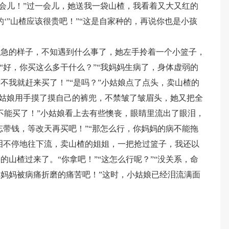
一会儿！”过一会儿，她送我一袋山楂，我看着又大又红的
‘”山楂应该很贵吧！”“这是自家种的，再说你也是小孩
。
着急的样子，不知遇到什么事了，她左手拎着一个小篮子，
“好，你买这么多干什么？”“我妈妈生病了，身体虚弱的
不我就赶来买了！”“是吗？”小姑娘点了点头，卖山楂的
”小姑娘用手摸了摸自己的裤兜，不禁皱了皱眉头，她又把全
不能买了！”小姑娘看上去有些懊丧，眼睛里流出了眼泪，
忘带钱，等改天再买吧！”“那怎么行，你妈妈的病不能拖
眼泪不停地往下流，卖山楂的姐姐，一把抢过篮子，我还以
山楂过来了。“你拿吧！”“这怎么行呢？”“没关系，命
妈妈被病痛折磨的痛苦吧！”这时，小姑娘已经泪流满面