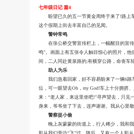
七年级日记 篇4
盼望已久的五一节黄金周终于来了!路上
这个假期上街去丰富自己的见闻。
警钟常鸣
在张公桥交警宣传栏上，一幅醒目的宣传
鸣”。画面上有五张令人触目惊心的照片，他
间，二人同赴黄泉路的;有横穿公路，命丧车
助人为乐
我们急着回家，好不容易盼来了一辆6路
位，可一眼望去Oh，my God!车上十分
来：“老人家，来这里坐吧!”寻声望去，只
身来，爷爷坐了下去，连声谢谢。我从心里
警察捉小偷
晚上灰蒙蒙的街道上，行人稀少，我和
影从我们旁边“飞”过，随后，又有一个人影