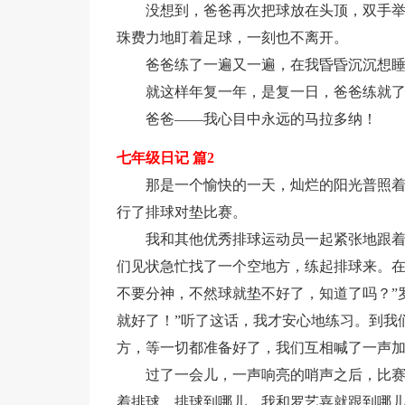
没想到，爸爸再次把球放在头顶，双手举
珠费力地盯着足球，一刻也不离开。
爸爸练了一遍又一遍，在我昏昏沉沉想
就这样年复一年，是复一日，爸爸练就
爸爸——我心目中永远的马拉多纳！
七年级日记 篇2
那是一个愉快的一天，灿烂的阳光普照
行了排球对垫比赛。
我和其他优秀排球运动员一起紧张地跟
们见状急忙找了一个空地方，练起排球来。在
不要分神，不然球就垫不好了，知道了吗？”
就好了！”听了这话，我才安心地练习。到我
方，等一切都准备好了，我们互相喊了一声
过了一会儿，一声响亮的哨声之后，比
着排球，排球到哪儿，我和罗艺嘉就跟到哪