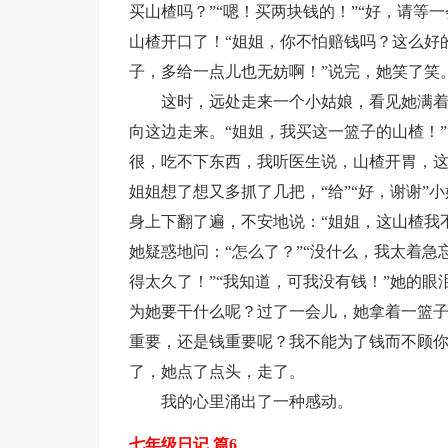
买山楂吗？”“嗯！买两块钱的！”“好，请等
山楂开口了！“姐姐，你不怕赔钱吗？这么好的
子，多给一点儿也无妨啊！”说完，她笑了笑
这时，远处走来一个小姑娘，看见她满
向这边走来。“姐姐，我买这一篮子的山楂！”
很，吃不下东西，我听医生说，山楂开胃，这
姐姐想了想又多抓了几把，“给”“好，谢谢
身上下翻了遍，不安地说：“姐姐，这山楂我
她疑惑地问：“怎么了？”“没什么，我太着急
得太久了！”“我知道，可我没有钱！”她的
为她要干什么呢？过了一会儿，她拿着一篮子的
重要，还是钱重要呢？我不能为了钱而不顾你
了，她点了点头，走了。
我的心里涌出了一种感动。
七年级日记 篇6