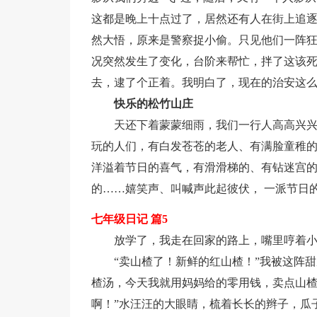
这都是晚上十点过了，居然还有人在街上追
然大悟，原来是警察捉小偷。只见他们一阵
况突然发生了变化，台阶来帮忙，拌了这该
去，逮了个正着。我明白了，现在的治安这么
快乐的松竹山庄
天还下着蒙蒙细雨，我们一行人高高兴
玩的人们，有白发苍苍的老人、有满脸童稚的
洋溢着节日的喜气，有滑滑梯的、有钻迷宫
的……嬉笑声、叫喊声此起彼伏， 一派节日的
七年级日记 篇5
放学了，我走在回家的路上，嘴里哼着
“卖山楂了！新鲜的红山楂！”我被这阵
楂汤，今天我就用妈妈给的零用钱，卖点山楂
啊！”水汪汪的大眼睛，梳着长长的辫子，瓜