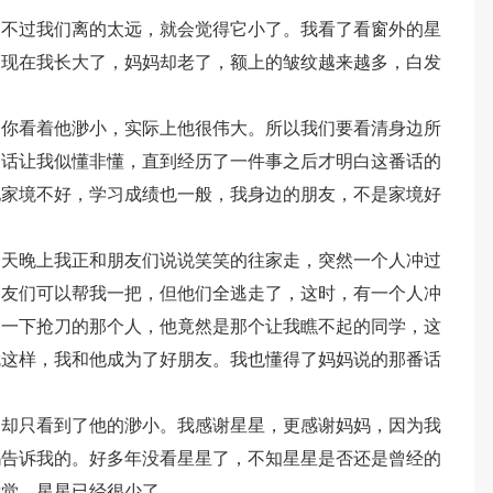
只不过我们离的太远，就会觉得它小了。我看了看窗外的星
！现在我长大了，妈妈却老了，额上的皱纹越来越多，白发
，你看着他渺小，实际上他很伟大。所以我们要看清身边所
番话让我似懂非懂，直到经历了一件事之后才明白这番话的
他家境不好，学习成绩也一般，我身边的朋友，不是家境好
一天晚上我正和朋友们说说笑笑的往家走，突然一个人冲过
朋友们可以帮我一把，但他们全逃走了，这时，有一个人冲
了一下抢刀的那个人，他竟然是那个让我瞧不起的同学，这
就这样，我和他成为了好朋友。我也懂得了妈妈说的那番话
，却只看到了他的渺小。我感谢星星，更感谢妈妈，因为我
妈告诉我的。好多年没看星星了，不知星星是否还是曾经的
发觉，星星已经很少了。