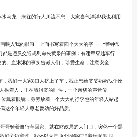
车水马龙，来往的行人川流不息，大家喜气洋洋!我也利用
画映入我的眼帘，上面书写着四个大大的字——“警钟常
们都是违反交通规则命丧黄泉的事例：有违章穿越车行
轮的。血淋淋的事实告诫人们，珍爱生命，注意安全!
车，我们一大家8口人挤上了车，我正想给爷爷奶奶找个座
拥挤、人挨着人，正在我沮丧的时候，一个亲切的声音传
见一位戴着眼镜，身旁放着一个大大的行李包的年轻人站起
敬佩这个年轻人尊老爱幼的好品质。
我哥哥骑着自行车回家。就在财政局的大门口，突然一个黑
从我们旁边窜过，我还以为是两个同学在追着玩呢!呵呵，