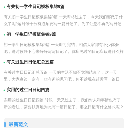
4篇
有关初一学生日记模板集锦9篇
有关初一学生日记模板集锦9篇 一天即将过去了，今天我们都做了什
么了呢?这时候十分有必须要写一篇日记了。为了让您不再为写日记
详情
头疼，以下是...【
】
初一学生日记模板集锦9篇
初一学生日记模板集锦9篇 一天即将完结，相信大家都有不少体会
吧，是时候静下心来好好写写日记了。你所见过的日记应该是什么样
详情
的？下面是小编...【
】
有关过生日日记汇总五篇
有关过生日日记汇总五篇 一天的生活不知不觉间结束了，这一天
里，大家身边一定有一些有趣的见闻吧，何不趁现在赶紧写一篇日
详情
记。可是怎样写日记...【
】
实用的过生日日记四篇
实用的过生日日记四篇 转眼一天又过去了，我们对人和事情也有了
新的看法，需要认真地为此写一篇日记了。那么日记有什么格式呢？
详情
下面是小编为大...【
】
最新范文