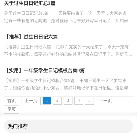
关于过生日日记汇总3篇
关于过生日日记汇总3篇 一天将要结束了，这一天里，大家身边一
定有一些有趣的见闻吧，是时候静下心来好好写写日记了。那如何写
一篇漂亮的日记呢？下面是小编为大家收集的过生日...
【推荐】过生日日记六篇
【推荐】过生日日记六篇 忙碌而充实的一天结束了，今天一定有
不少的收获吧，需要进行好好的总结并且记录在日记里了。你所见过
的日记应该是什么样的？以下是小编收集整理的过生...
【实用】一年级学生日记模板合集9篇
【实用】一年级学生日记模板合集9篇 不知不觉中一天又要结束
了，相信你会领悟到不少东西，请好好地记录下在日记里。但是却发
现不知道该写些什么，以下是小编为大家整理的一年...
1
2
3
4
5
首页
上一页
下一页
尾页
热门推荐